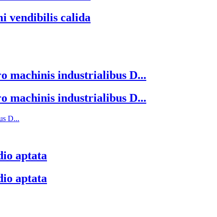
 vendibilis calida
 machinis industrialibus D...
 machinis industrialibus D...
us D...
io aptata
io aptata