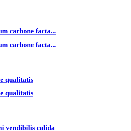
um carbone facta...
um carbone facta...
e qualitatis
e qualitatis
 vendibilis calida