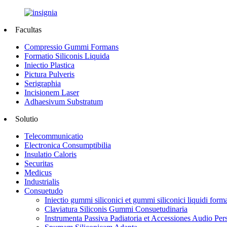
Facultas
Compressio Gummi Formans
Formatio Siliconis Liquida
Iniectio Plastica
Pictura Pulveris
Serigraphia
Incisionem Laser
Adhaesivum Substratum
Solutio
Telecommunicatio
Electronica Consumptibilia
Insulatio Caloris
Securitas
Medicus
Industrialis
Consuetudo
Iniectio gummi siliconici et gummi siliconici liquidi form
Claviatura Siliconis Gummi Consuetudinaria
Instrumenta Passiva Padiatoria et Accessiones Audio Per