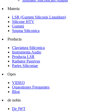
Spumam Siliconicam Adapta
Materia
LSR (Gummi Siliconis Liquidum)
Silicone HTV
Gummi
Spuma Siliconica
Producta
Claviatura Siliconica
Instrumenta Audio
Producta LSR
Radiator Passivus
Partes Siliconiae
Opes
VIDEO
Quaestiones Frequentes
Blog
de nobis
De JWT